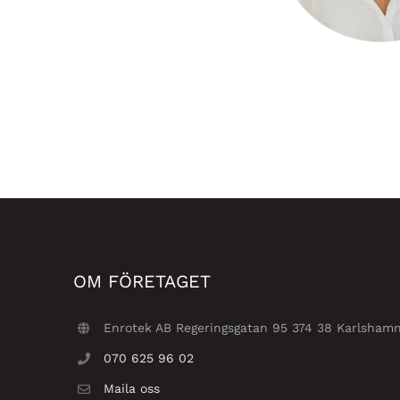
OM FÖRETAGET
Enrotek AB Regeringsgatan 95 374 38 Karlsham
070 625 96 02
Maila oss