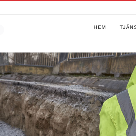
HEM
TJÄN